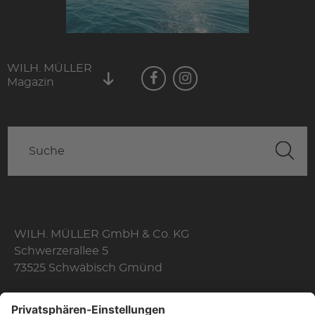
WILH. MÜLLER
Magazin
WILH. MÜLLER GmbH & Co. KG
Schwerzerallee 5
73525 Schwäbisch Gmünd
Telefon: +49 7171 356-0