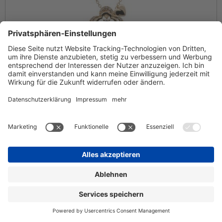
Kollier
241951019
2.329,00 EUR