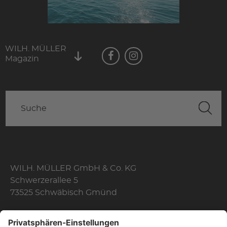
WILH. MÜLLER
Magazin
WILH. MÜLLER GmbH & Co. KG
Schwerzerallee 5
73525 Schwäbisch Gmünd
Telefon: +49 7171 356-0