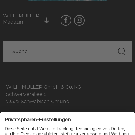
WILH. MÜLLER
Magazin
WILH. MÜLLER GmbH & Co. KG
Schwerzerallee 5
73525 Schwäbisch Gmünd
Telefon: +49 7171 356-0
Fax: +49 7171 356-174
E-Mail:
info@wilhelmmueller.de