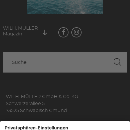
WILH. MÜLLER
Magazin
WILH. MÜLLER GmbH & Co. KG
Schwerzerallee 5
73525 Schwäbisch Gmünd
Telefon: +49 7171 356-0