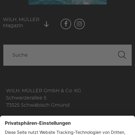
WILH. MÜLLER
Magazin
WILH. MÜLLER GmbH & Co. KG
Schwerzerallee 5
73525 Schwäbisch Gmünd
Telefon: +49 7171 356-0
Fax: +49 7171 356-174
E-Mail:
info@wilhelmmueller.de