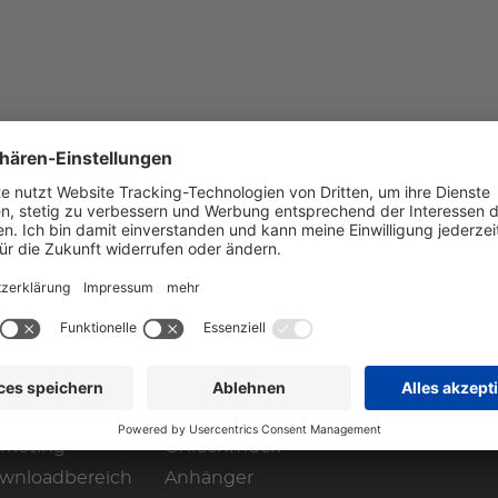
HOP
gin
Ringe
rketing
Ohrschmuck
wnloadbereich
Anhänger