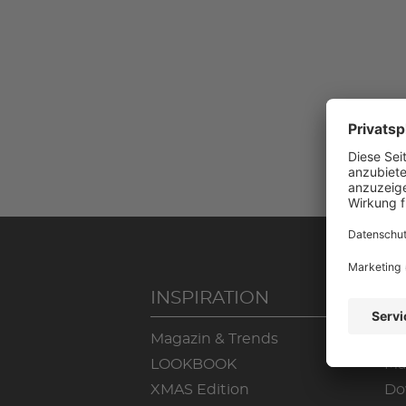
INSPIRATION
S
Magazin & Trends
Lo
LOOKBOOK
Ma
XMAS Edition
Do