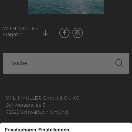
WILH. MÜLLER
Magazin
WILH. MÜLLER GmbH & Co. KG
Schwerzerallee 5
73525 Schwäbisch Gmünd
Telefon: +49 7171 356-0