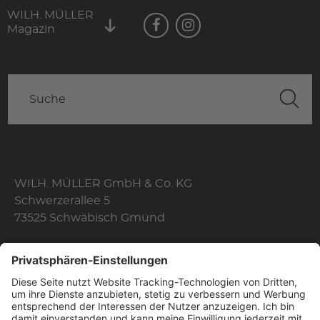
WILH. MÜLLER
Magazin
WILH. MÜLLER GmbH & Co. KG
Schwerzerallee 5
73525 Schwäbisch Gmünd
Telefon: +49 7171 356-0
Fax: +49 7171 356-174
E-Mail:
info@wilhelmmueller.de