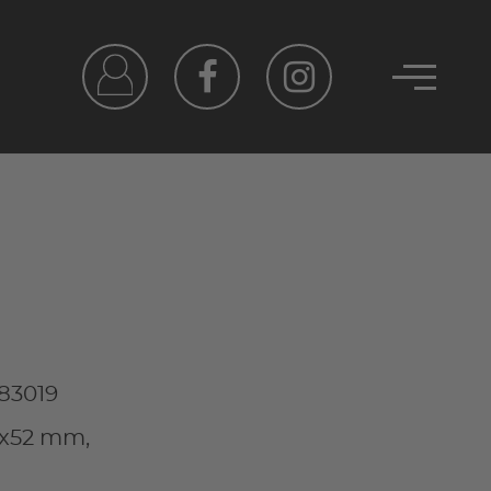
83019
61x52 mm,