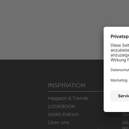
INSPIRATION
S
Magazin & Trends
Lo
LOOKBOOK
Ma
XMAS Edition
Do
Über uns
Alt
Br