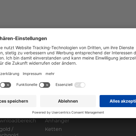
HOP
gin
Ringe
rketing
Ohrschmuck
wnloadbereich
Anhänger
gold /
Ketten
uchgold