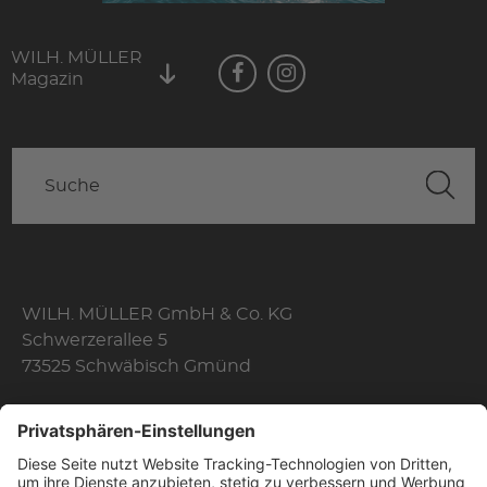
WILH. MÜLLER
Magazin
WILH. MÜLLER GmbH & Co. KG
Schwerzerallee 5
73525 Schwäbisch Gmünd
Telefon: +49 7171 356-0
Fax: +49 7171 356-174
E-Mail:
info@wilhelmmueller.de