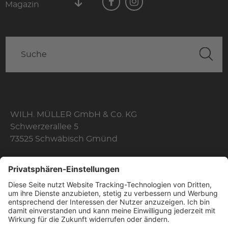
Magazin
WILH. MÜLLER GmbH & Co. KG
Schwerzerallee 5
73525 Schwäbisch Gmünd
Telefon: +49 7171 356-0
Fax: +49 7171 356-174
E-Mail:
info@wilhelmmueller.de
Öffnungszeiten
Mo. - Do.
08:10 Uhr - 17:00 Uhr