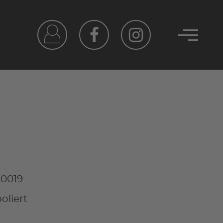
30019
liert