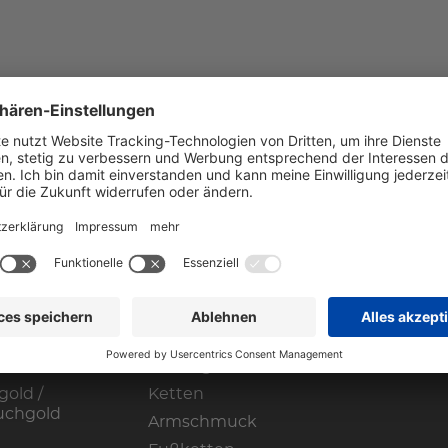
HOP
gin
Ringe
rketing
Ohrschmuck
wnloadbereich
Anhänger
gold /
Ketten
uchgold
Armschmuck