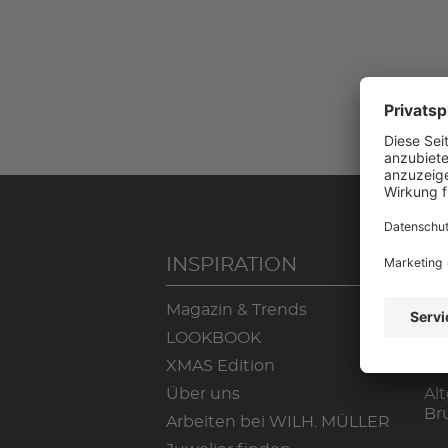
INSPIRATION
S
Magazin & Trends
Lo
LOOKBOOK
Ma
XMAS Edition
Do
Über uns
Alt
Br
Arbeiten bei WILH. MÜLLER