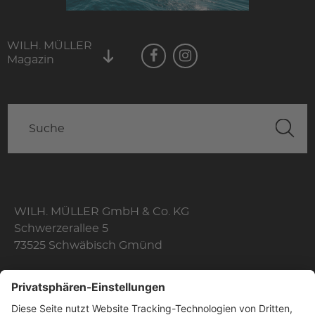
WILH. MÜLLER
Magazin
WILH. MÜLLER GmbH & Co. KG
Schwerzerallee 5
73525 Schwäbisch Gmünd
Telefon: +49 7171 356-0
Fax: +49 7171 356-174
E-Mail:
info@wilhelmmueller.de