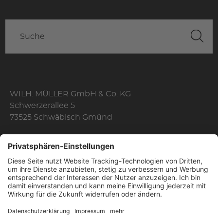
WILH. MÜLLER GmbH & Co. KG
Schwerzerallee 5
73525 Schwäbisch Gmünd
Telefon: +49 7171 356-0
Fax: +49 7171 356-174
E-Mail:
info@wilhelmmueller.de
Öffnungszeiten
Mo. - Do.
08:10 Uhr - 17:00 Uhr
Fr.
08:10 Uhr - 16:00 Uhr