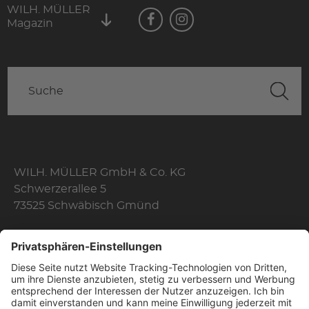
WILH. MÜLLER
Magazin
WILH. MÜLLER GmbH & Co. KG
Schwerzerallee 5
73525 Schwäbisch Gmünd
Telefon: +49 7171 356-0
Fax: +49 7171 356-174
E-Mail:
info@wilhelmmueller.de
Öffnungszeiten