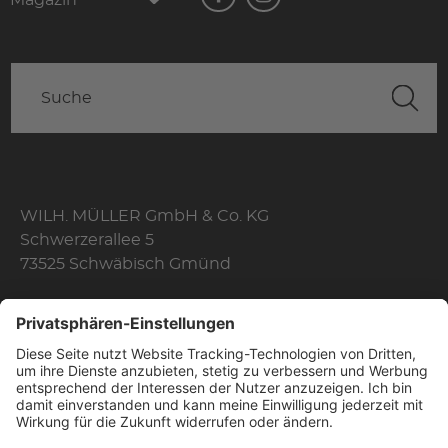
WILH. MÜLLER GmbH & Co. KG
Schwerzerallee 5
73525 Schwäbisch Gmünd
Telefon: +49 7171 356-0
Fax: +49 7171 356-174
E-Mail:
info@wilhelmmueller.de
Öffnungszeiten
Mo. - Do.
08:10 Uhr - 17:00 Uhr