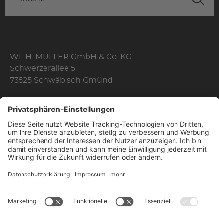
WILH. MÜLLER GmbH & Co. KG
Schwerzerallee 5
73525 Schwäbisch Gmünd
Telefon: +49 7171 356-0
Fax: +49 7171 356-174
E-Mail:
info@wilhelmmueller.de
Öffnungszeiten
Mo. - Do.
08:10 Uhr - 17:00 Uhr
Fr.
08:10 Uhr - 16:00 Uhr
Kontakt
Datenschutz