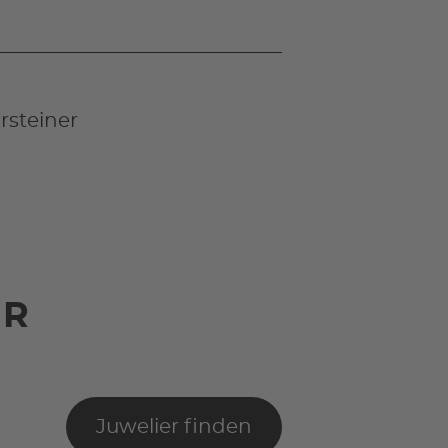
steiner
UR
Juwelier finden