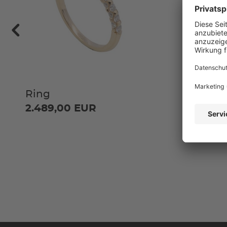
Ring
Ring
2.489,00 EUR
2.309,