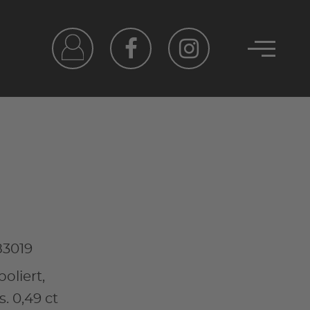
83019
oliert,
s. 0,49 ct