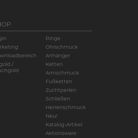
HOP
gin
Ringe
rketing
Ohrschmuck
wnloadbereich
Anhänger
gold /
Ketten
uchgold
Armschmuck
Fußketten
Zuchtperlen
Schließen
Herrenschmuck
Neu!
Katalog-Artikel
Aktionsware