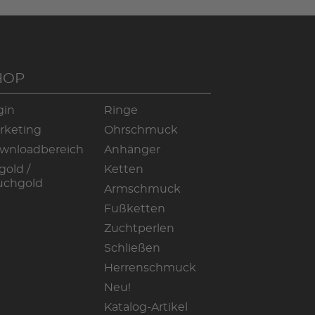
HOP
gin
Ringe
rketing
Ohrschmuck
wnloadbereich
Anhänger
gold /
Ketten
uchgold
Armschmuck
Fußketten
Zuchtperlen
Schließen
Herrenschmuck
Neu!
Katalog-Artikel