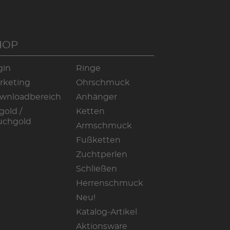
HOP
gin
Ringe
rketing
Ohrschmuck
wnloadbereich
Anhänger
gold /
Ketten
uchgold
Armschmuck
Fußketten
Zuchtperlen
Schließen
Herrenschmuck
Neu!
Katalog-Artikel
Aktionsware