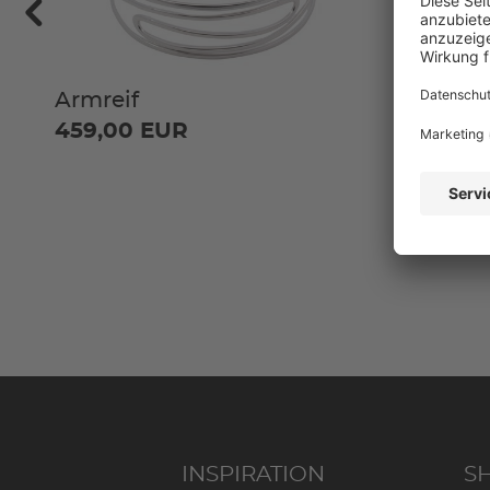
Armreif
Armreif
549,00
459,00 EUR
INSPIRATION
S