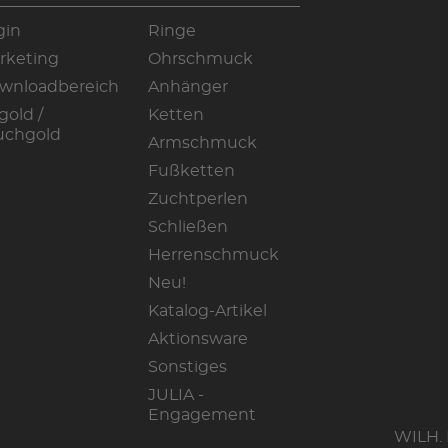
gin
Ringe
rketing
Ohrschmuck
wnloadbereich
Anhänger
gold /
Ketten
uchgold
Armschmuck
Fußketten
Zuchtperlen
Schließen
Herrenschmuck
Neu!
Katalog-Artikel
Aktionsware
Sonstiges
JULIA -
Engagement
WILH.