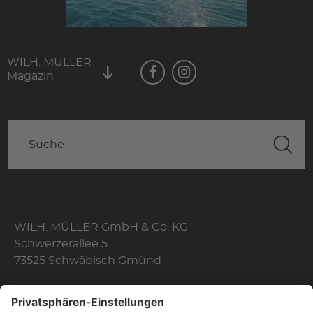
WILH. MÜLLER
Magazin
WILH. MÜLLER GmbH & Co. KG
Schwerzerallee 5
73525 Schwäbisch Gmünd
Telefon: +49 7171 356-0
Fax: +49 7171 356-174