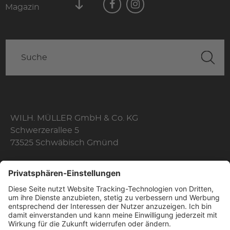
Magazin
WILH. MÜLLER GmbH & Co. KG
Schwerzerallee 5
73525 Schwäbisch Gmünd
Telefon: +49 7171 356-0
Fax: +49 7171 356-174
E-Mail:
info@wilhelmmueller.de
Öffnungszeiten
Mo. - Do.
08:10 Uhr - 17:00 Uhr