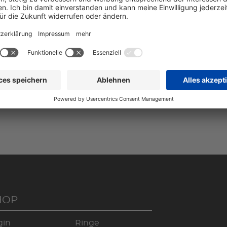
00 EUR
HOP
gin
Ringe