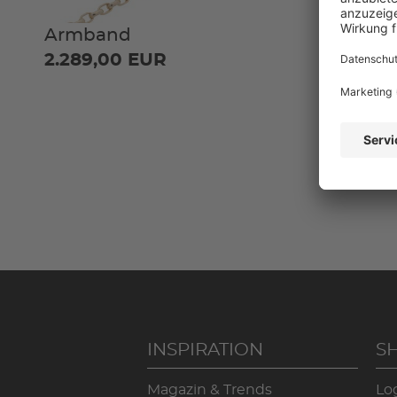
Armband
Kollier
2.289,00 EUR
4.769,
INSPIRATION
S
Magazin & Trends
Lo