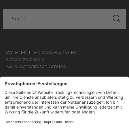
WILH. MÜLLER GmbH & Co. KG
Schwerzerallee 5
73525 Schwäbisch Gmünd
Telefon: +49 7171 356-0
Fax: +49 7171 356-174
E-Mail:
info@wilhelmmueller.de
Öffnungszeiten
Mo. - Do.
08:10 Uhr - 17:00 Uhr
Fr.
08:10 Uhr - 16:00 Uhr